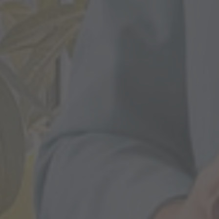
Analyse des Nutzerverhaltens und
Zweck
Wiedergabe verwendet werden.
verhaltensbezogene Werbung auf LinkedIn
Name
GPS
Anbieter
YouTube
Laufzeit
1 Tag
Wird von YouTube verwendet. Das Cookie
registriert eine eindeutige ID auf mobilen
Zweck
Geräten, um Tracking basierend auf dem
geografischen GPS-Standort zu ermöglichen.