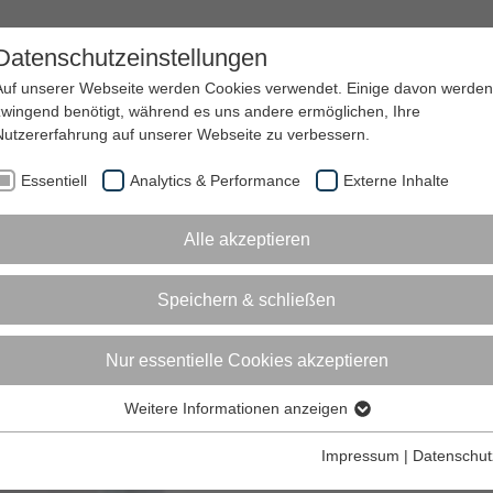
Datenschutzeinstellungen
LEISTUNGEN
EINKAUF
SERVICE
ONLINESHOP
Auf unserer Webseite werden Cookies verwendet. Einige davon werden
zwingend benötigt, während es uns andere ermöglichen, Ihre
Nutzererfahrung auf unserer Webseite zu verbessern.
Essentiell
Analytics & Performance
Externe Inhalte
Alle akzeptieren
Speichern & schließen
Nur essentielle Cookies akzeptieren
Weitere Informationen anzeigen
Essentiell
Essentielle Cookies werden für grundlegende Funktionen der
Impressum
|
Datenschut
Webseite benötigt. Dadurch ist gewährleistet, dass die Webseite